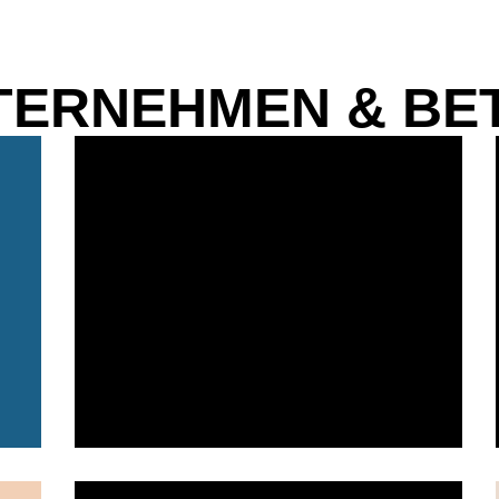
TERNEHMEN & BE
die Hand.
Südstadtburger bis zur Pommes auf
Lieblingsgerichten – vom
hochwertigen Materialien und echten
n
Imbisskultur mit klaren Prozessen,
den Punkt. Wir verbinden klassische
Imbiss für Unna: frisch, heiß und auf
Essen ohne Show. Ein moderner
Der Südstadt Grill steht für ehrliches
Südstadt Grill