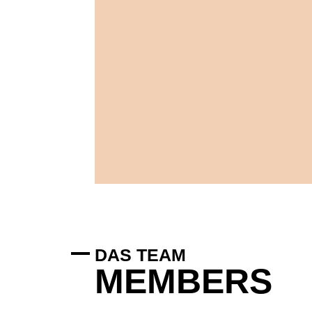
Studenten und Young Professionals –
kohsi ready-to-live Wohnlösungen für
Community und Nachhaltigkeit bietet
zentrale Lagen. Mit Fokus auf Komfort,
Apartments, smarte Features und
vereint vollständig möblierte
Wohnen in Münster. Das Konzept
kohsi steht für modernes, urbanes
kohsi
DAS TEAM
MEMBERS