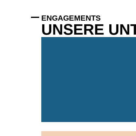
ENGAGEMENTS
UNSERE UN
Ruhrgebiet und dem Münsterland.
dort, wo wir uns auskennen: im
Heimat. Wir entwickeln und vermarkte
für das Leben und Wohnen in unserer
um die Immobilien-Verwaltung schlägt
Das Herz unseres jungen Teams rund
HSI-Immobilien GmbH
stylish, flexibel und digital.